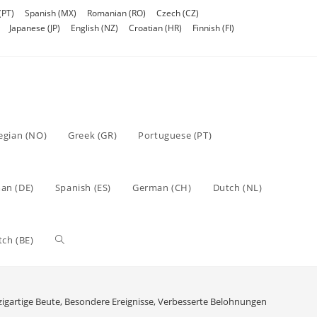
(PT)
Spanish (MX)
Romanian (RO)
Czech (CZ)
Japanese (JP)
English (NZ)
Croatian (HR)
Finnish (FI)
gian (NO)
Greek (GR)
Portuguese (PT)
an (DE)
Spanish (ES)
German (CH)
Dutch (NL)
Toggle
tch (BE)
website
nzigartige Beute, Besondere Ereignisse, Verbesserte Belohnungen