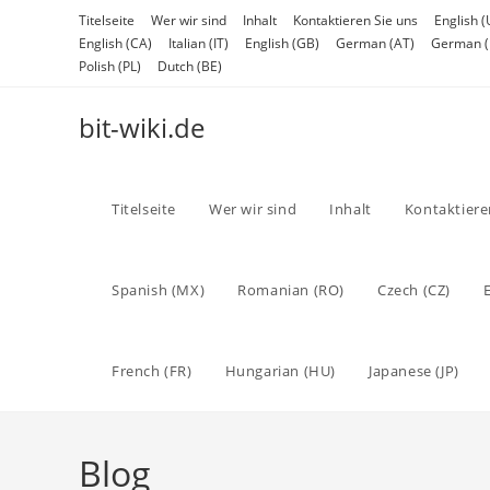
Skip
Titelseite
Wer wir sind
Inhalt
Kontaktieren Sie uns
English (
to
English (CA)
Italian (IT)
English (GB)
German (AT)
German (
content
Polish (PL)
Dutch (BE)
bit-wiki.de
Titelseite
Wer wir sind
Inhalt
Kontaktiere
Spanish (MX)
Romanian (RO)
Czech (CZ)
French (FR)
Hungarian (HU)
Japanese (JP)
Blog