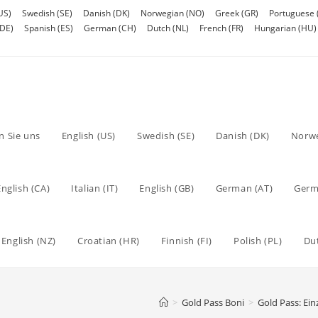
US)
Swedish (SE)
Danish (DK)
Norwegian (NO)
Greek (GR)
Portuguese 
DE)
Spanish (ES)
German (CH)
Dutch (NL)
French (FR)
Hungarian (HU)
n Sie uns
English (US)
Swedish (SE)
Danish (DK)
Norwe
English (CA)
Italian (IT)
English (GB)
German (AT)
Germ
English (NZ)
Croatian (HR)
Finnish (FI)
Polish (PL)
Du
>
Gold Pass Boni
>
Gold Pass: Ei