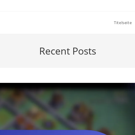
Titelseite
Recent Posts