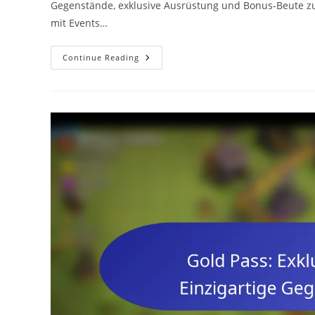
Gegenstände, exklusive Ausrüstung und Bonus-Beute zu
mit Events…
Supercell
Continue Reading
Store
Belohnungen:
Zeitlich
Begrenzte
Belohnungen,
Exklusive
Artikel,
Bonus
Beute