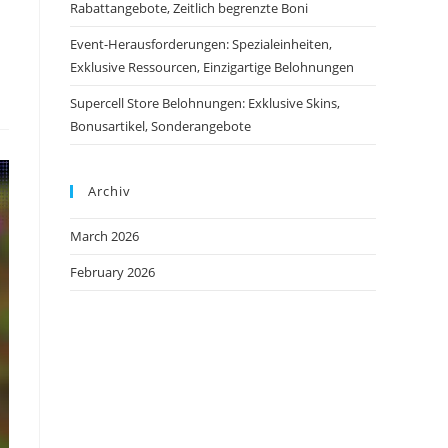
Rabattangebote, Zeitlich begrenzte Boni
Event-Herausforderungen: Spezialeinheiten,
Exklusive Ressourcen, Einzigartige Belohnungen
Supercell Store Belohnungen: Exklusive Skins,
Bonusartikel, Sonderangebote
Archiv
March 2026
February 2026