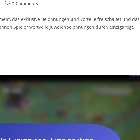
Post
0 Comments
comments:
ment, das exklusive Belohnungen und Vorteile freischaltet und das
können Spieler wertvolle Juwelenbelohnungen durch einzigartige