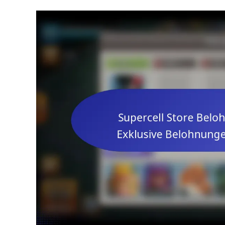
Gegenstände,
Bonus-
Beute