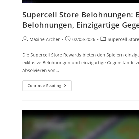
Supercell Store Belohnungen: 
Belohnungen, Einzigartige Geg
Post
Post
Post
Maxine Archer
02/03/2026
Supercell Sto
author:
published:
category:
Die Supercell Store Rewards bieten den Spielern einziga
exklusive Belohnungen und einzigartige Gegenstände z
Absolvieren von…
Supercell
Continue Reading
Store
Belohnungen:
Besondere
Truppen,
Exklusive
Belohnungen,
Einzigartige
Gegenstände