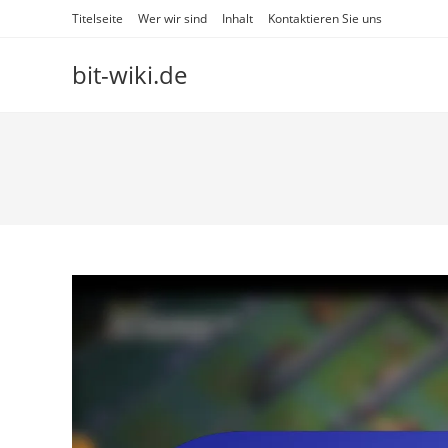
Skip
Titelseite
Wer wir sind
Inhalt
Kontaktieren Sie uns
to
content
bit-wiki.de